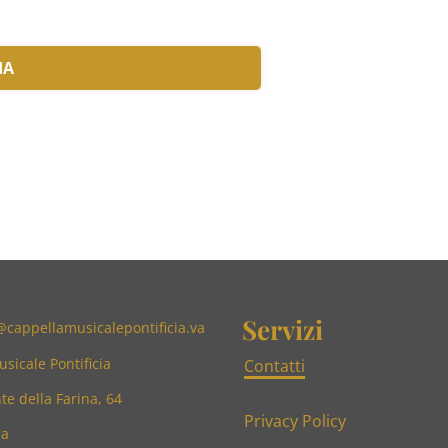
IA
Servizi
@cappellamusicalepontificia.va
sicale Pontificia
Contatti
te della Farina, 64
Privacy Policy
ma