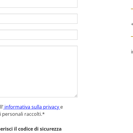
l’
informativa sulla privacy
e
i personali raccolti.*
erisci il codice di sicurezza