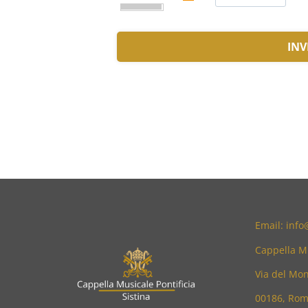
INV
Email: info
Cappella Mu
Via del Mon
00186, Ro