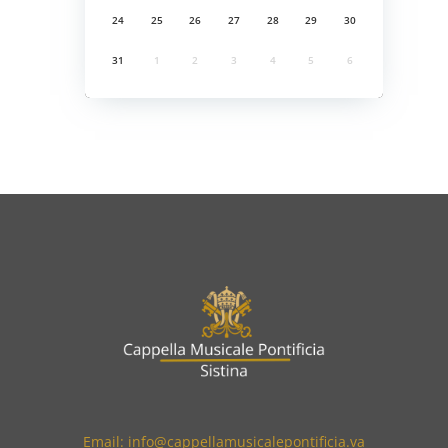
24
25
26
27
28
29
30
31
1
2
3
4
5
6
Email: info@cappellamusicalepontificia.va